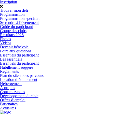
Inscription
Trouver mon défi
Programmation
Programmation spectateur
Se rendre à l’événement
Guide du participant
Coupe des clubs
Résultats 2026
Photos
Vidéos
Devenir bénévole
Foire aux questions
Essentiels du participant
Les essentiels
Essentiels du participant
Habillement suggéré
Règlements
Plan du site et des parcours
Location d’équipement
Hébergement
À propos
Contactez-nous
Développement durable
Offres d’emploi
Partenaires
Actualités