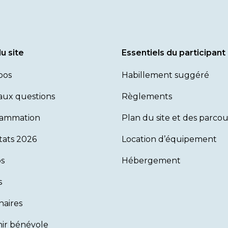
u site
Essentiels du participant
pos
Habillement suggéré
 aux questions
Règlements
rammation
Plan du site et des parcou
tats 2026
Location d’équipement
s
Hébergement
s
naires
ir bénévole