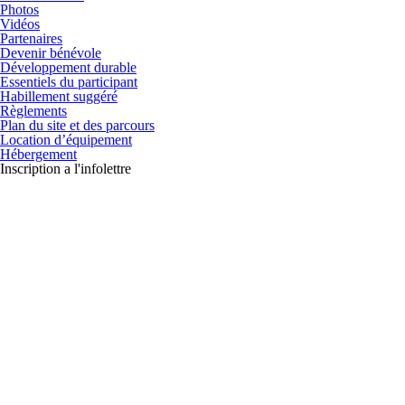
Photos
Vidéos
Partenaires
Devenir bénévole
Développement durable
Essentiels du participant
Habillement suggéré
Règlements
Plan du site et des parcours
Location d’équipement
Hébergement
Inscription a l'infolettre