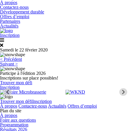
À propos
Contactez-nous
Développement durable
Offres d’emploi
Partenaires
Actualités
Inscription
Samedi le 22 février 2020
Navigation
<
Précédent
de
Suivant
>
l’article
Participe à l'édition 2026
Inscriptions sur place possibles!
Trouver mon défi
Inscription
Trouver mon défi
Inscription
À propos
Contactez-nous
Actualités
Offres d’emploi
Plan du site
À propos
Foire aux questions
Programmation
Résultats 2026