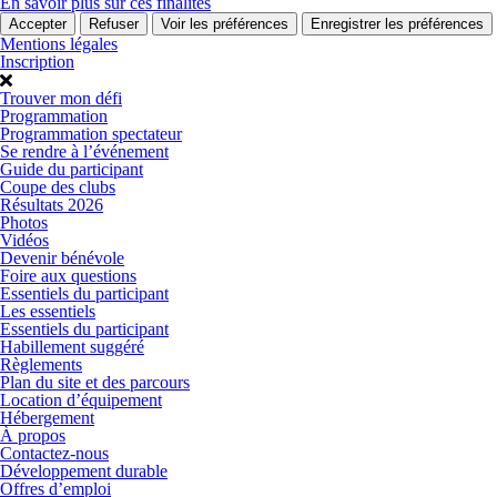
En savoir plus sur ces finalités
Accepter
Refuser
Voir les préférences
Enregistrer les préférences
Mentions légales
Inscription
Trouver mon défi
Programmation
Programmation spectateur
Se rendre à l’événement
Guide du participant
Coupe des clubs
Résultats 2026
Photos
Vidéos
Devenir bénévole
Foire aux questions
Essentiels du participant
Les essentiels
Essentiels du participant
Habillement suggéré
Règlements
Plan du site et des parcours
Location d’équipement
Hébergement
À propos
Contactez-nous
Développement durable
Offres d’emploi