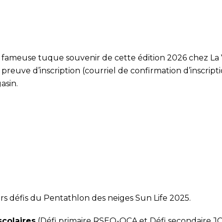
la fameuse tuque souvenir de cette édition 2026 chez La V
 preuve d’inscription (courriel de confirmation d’inscrip
asin.
eurs défis du Pentathlon des neiges Sun Life 2025.
scolaires
(Défi primaire RSEQ-QCA et Défi secondaire J