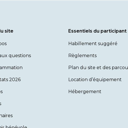
u site
Essentiels du participant
pos
Habillement suggéré
 aux questions
Règlements
rammation
Plan du site et des parcou
tats 2026
Location d’équipement
s
Hébergement
s
naires
ir bénévole