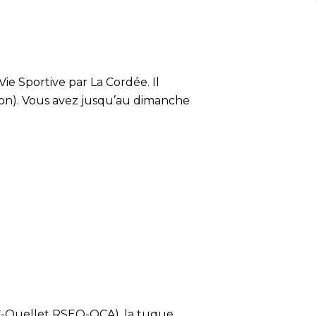
ie Sportive par La Cordée. Il
tion). Vous avez jusqu’au dimanche
C-Ouellet RSEQ-QCA), la tuque