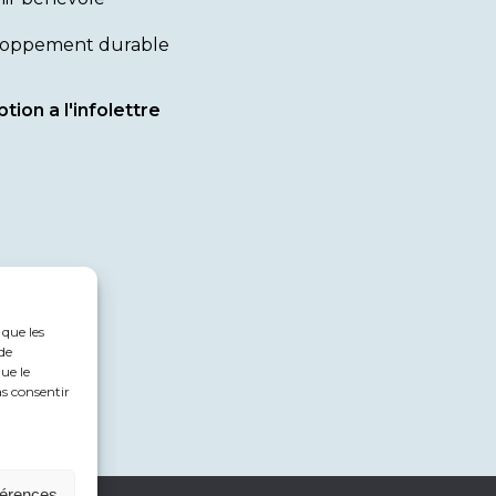
oppement durable
ption a l'infolettre
 que les
de
ue le
as consentir
férences